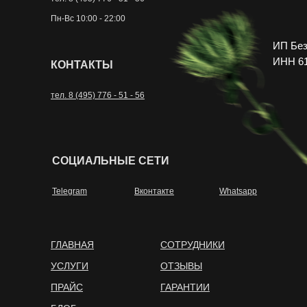
Пн-Вс 10:00 - 22:00
ИП Без
ИНН 61
КОНТАКТЫ
тел. 8 (495) 776 - 51 - 56
СОЦИАЛЬНЫЕ СЕТИ
Telegram
Вконтакте
Whatsapp
ГЛАВНАЯ
СОТРУДНИКИ
УСЛУГИ
ОТЗЫВЫ
ПРАЙС
ГАРАНТИИ