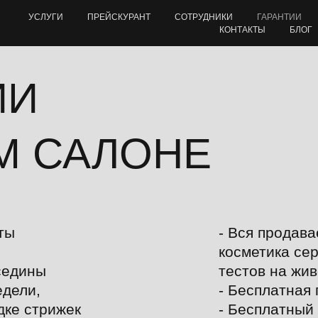
УСЛУГИ
ПРЕЙСКУРАНТ
СОТРУДНИКИ
ГАРАНТИИ
КОНТАКТЫ
БЛОГ
ИИ
М САЛОНЕ
ты
- Вся продав
косметика се
седины
тестов на жи
едели,
- Бесплатная 
дке стрижек
Москва
- Бесплатный 
Мироновская улица, 46к1 — Яндекс Карты