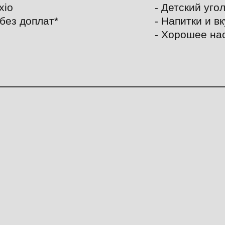
xio
- Детский уго
 без доплат*
- Напитки и в
- Хорошее на