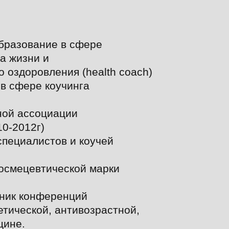
бразование в сфере
а жизни и
 оздоровления (health coach)
 в сфере коучинга
ной ассоциации
10-2012г)
специалистов и коучей
космецевтической марки
тник конференций
етической, антивозрастной,
цине.