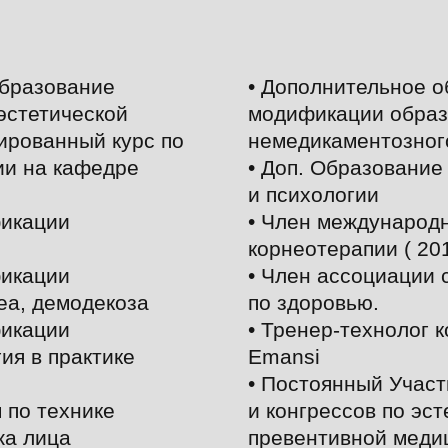
образование
• Дополнительное о
эстетической
модификации образ
ированный курс по
немедикаментозного
ии на кафедре
• Доп. Образование
и психологии
фикации
• Член международ
корнеотерапии ( 20
фикации
• Член ассоциации 
еа, демодекоза
по здоровью.
фикации
• Тренер-технолог 
ия в практике
Emansi
• Постоянный Учас
 по технике
и конгрессов по эст
жа лица
превентивной меди