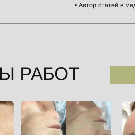
• Автор статей в ме
Ы РАБОТ
Москва
Мироновская улица, 46к1 — Яндекс Карты