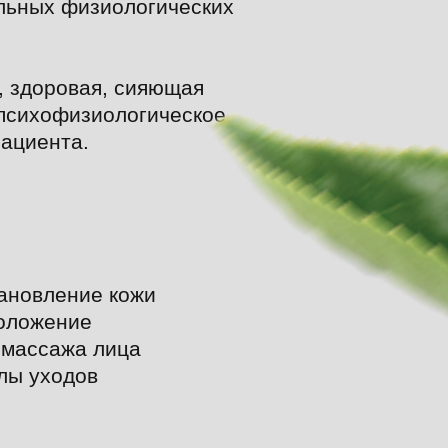
льных физиологических
, здоровая, сияющая
психофизиологическое
пациента.
тановление кожи
моложение
а массажа лица
олы уходов